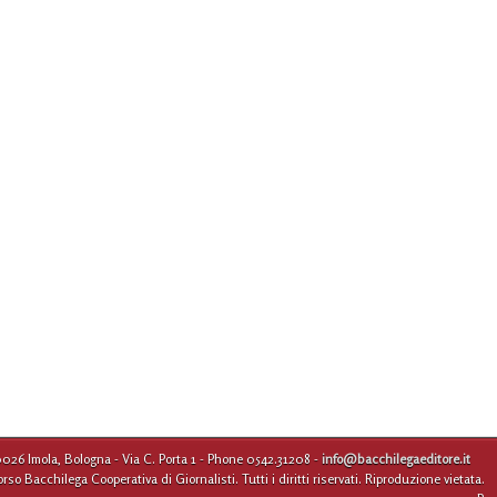
0026 Imola, Bologna - Via C. Porta 1 - Phone 0542.31208 -
info@bacchilegaeditore.it
 Bacchilega Cooperativa di Giornalisti. Tutti i diritti riservati. Riproduzione vietata.