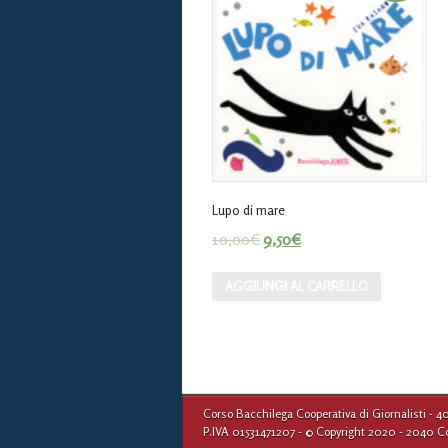
Lupo di mare
10,00
€
9,50
€
AGGIUNGI AL CARRELLO
Corso Bacchilega Cooperativa di Giornalisti - 4
P.IVA 01531471207 - © Copyright 2020 - 2040 Corso