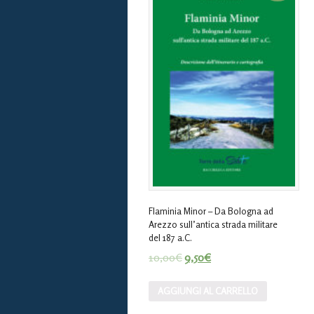
Flaminia Minor – Da Bologna ad
Arezzo sull’antica strada militare
del 187 a.C.
10,00
€
9,50
€
AGGIUNGI AL CARRELLO