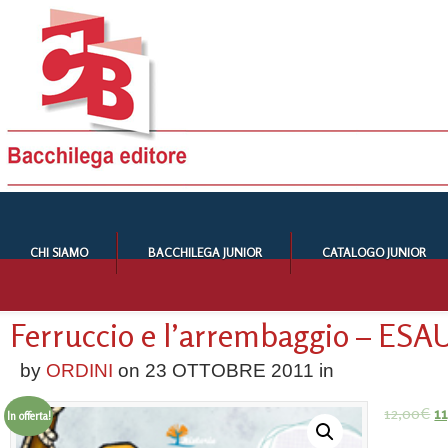
CHI SIAMO
BACCHILEGA JUNIOR
CATALOGO JUNIOR
Ferruccio e l’arrembaggio – ES
by
ORDINI
on
23 OTTOBRE 2011
in
12,00
€
1
In offerta!