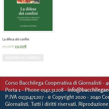
La difesa dei confini
20,00
€
19,00
€
AGGIUNGI AL CARRELLO
Corso Bacchilega Cooperativa di Giornalisti - 
Porta 1 - Phone 0542.31208 -
info@bacchilegaed
P.IVA 01531471207 - © Copyright 2020 - 2040 Co
Giornalisti. Tutti i diritti riservati. Riproduzione