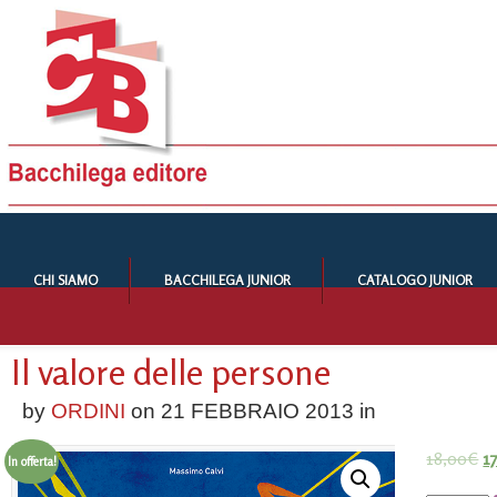
CHI SIAMO
BACCHILEGA JUNIOR
CATALOGO JUNIOR
Il valore delle persone
by
ORDINI
on
21 FEBBRAIO 2013
in
18,00
€
1
In offerta!