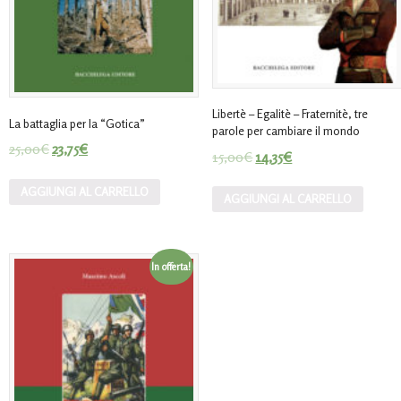
Libertè – Egalitè – Fraternitè, tre
La battaglia per la “Gotica”
parole per cambiare il mondo
25,00
€
23,75
€
15,00
€
14,35
€
AGGIUNGI AL CARRELLO
AGGIUNGI AL CARRELLO
In offerta!