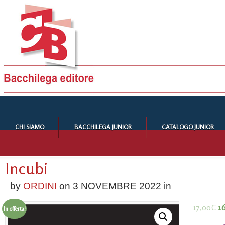
CHI SIAMO
BACCHILEGA JUNIOR
CATALOGO JUNIOR
Incubi
by
ORDINI
on
3 NOVEMBRE 2022
in
17,00
€
16
In offerta!