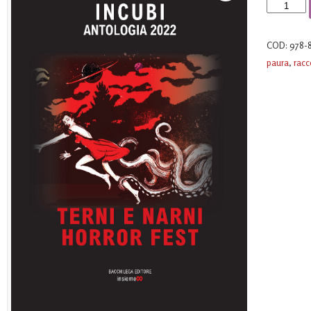
Incubi
quantità
COD:
978-
paura
,
racc