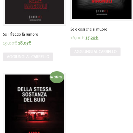
Se è così che si muore
Se il freddo fa rumore
16,00
€
15,20
€
19,00
€
18,05
€
AGGIUNGI AL CARRELLO
AGGIUNGI AL CARRELLO
In offerta!