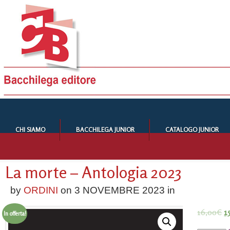
CHI SIAMO
BACCHILEGA JUNIOR
CATALOGO JUNIOR
La morte – Antologia 2023
by
ORDINI
on
3 NOVEMBRE 2023
in
16,00
€
1
In offerta!