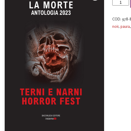
La
morte
-
COD:
978-
Antologia
noir
,
paura
2023
quantità