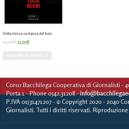
Della stessa sostanza del buio
14,00
€
13,30
€
AGGIUNGI AL CARRELLO
Corso Bacchilega Cooperativa di Giornalisti - 
Porta 1 - Phone 0542.31208 -
info@bacchilegaed
P.IVA 01531471207 - © Copyright 2020 - 2040 Co
Giornalisti. Tutti i diritti riservati. Riproduzione