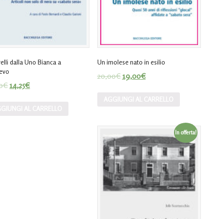
elli dalla Uno Bianca a
Un imolese nato in esilio
jevo
20,00
€
19,00
€
0
€
14,25
€
AGGIUNGI AL CARRELLO
GIUNGI AL CARRELLO
In offerta!