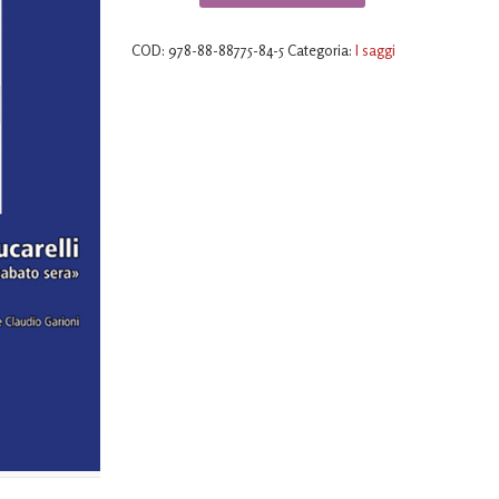
provincia
di
COD:
978-88-88775-84-5
Categoria:
I saggi
Carlo
Lucarelli
quantità