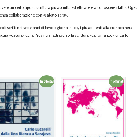
vere un certo tipo di scrittura più asciutta ed efficace e a conoscere i fatti». Que
ntensa collaborazione con «sabato sera».
oli scritti nei sette anni di lavoro giornalistico, i più attinenti alla cronaca nera
oscura «oscura» della Provincia, attraverso la scrittura «da romanzo» di Carlo
In offerta!
In offerta!