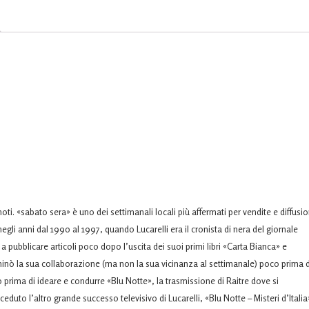
ù noti. «sabato sera» è uno dei settimanali locali più affermati per vendite e diffusi
gli anni dal 1990 al 1997, quando Lucarelli era il cronista di nera del giornale
a pubblicare articoli poco dopo l’uscita dei suoi primi libri «Carta Bianca» e
erminò la sua collaborazione (ma non la sua vicinanza al settimanale) poco prima d
prima di ideare e condurre «Blu Notte», la trasmissione di Raitre dove si
duto l’altro grande successo televisivo di Lucarelli, «Blu Notte – Misteri d’Italia