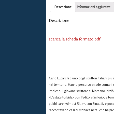
Descrizione
Informazioni aggiuntive
Descrizione
scarica la scheda formato pdf
Carlo Lucarelli è uno degli scrittori italiani pi
nel territorio. Hanno percorso strade comuni ne
imolese. Il giovane scrittore di Mordano iniziò 
«L’estate torbida» con l’editore Sellerio, e t
pubblicare «Almost Blue», con Einaudi, e poco 
raccontavano casi di cronaca nera, che ha prece