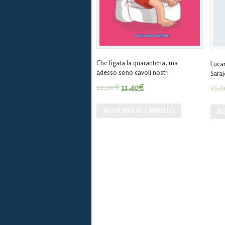
Che figata la quarantena, ma
Lucar
adesso sono cavoli nostri
Sara
12,00
€
11,40
€
15,0
AGGIUNGI AL CARRELLO
AG