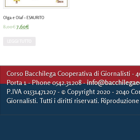
Olga e Olaf – ESAURITO
8,00
€
7,60
€
LEGGI TUTTO
Corso Bacchilega Cooperativa di Giornalisti - 
Porta 1 - Phone 0542.31208 -
info@bacchilegaed
P.IVA 01531471207 - © Copyright 2020 - 2040 Co
Giornalisti. Tutti i diritti riservati. Riproduzione