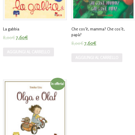
La gabbia
Che cos’è, mamma? Che cos’è,
papà?
8,00
€
7,60
€
8,00
€
7,60
€
AGGIUNGI AL CARRELLO
AGGIUNGI AL CARRELLO
In offerta!