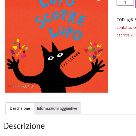
Lupo
scopre
Lupo
COD:
978-
quantità
contatto
,
c
espressivi
,
Descrizione
Informazioni aggiuntive
Descrizione