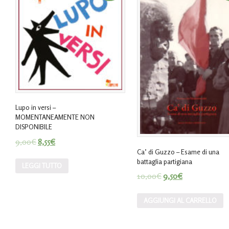
Lupo in versi –
MOMENTANEAMENTE NON
DISPONIBILE
9,00
€
8,55
€
Ca’ di Guzzo – Esame di una
battaglia partigiana
LEGGI TUTTO
10,00
€
9,50
€
AGGIUNGI AL CARRELLO