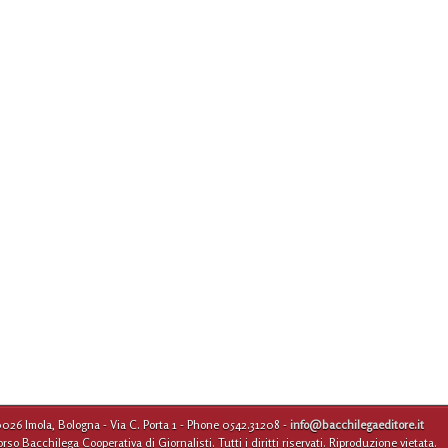
0026 Imola, Bologna - Via C. Porta 1 - Phone 0542.31208 -
info@bacchilegaeditore.it
 Bacchilega Cooperativa di Giornalisti. Tutti i diritti riservati. Riproduzione vietata.