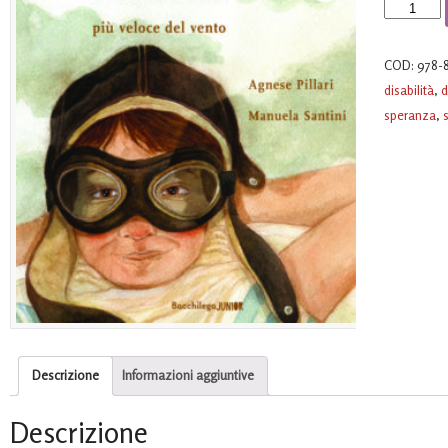
Pinuccio
più
veloce
COD:
978-
del
disabilità
,
d
vento
speranza
,
quantità
Descrizione
Informazioni aggiuntive
Descrizione