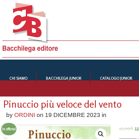
CHI SIAMO
BACCHILEGA JUNIOR
CATALOGO JUNIOR
Pinuccio più veloce del vento
by
ORDINI
on
19 DICEMBRE 2023
in
12,00
€
1
In offerta!