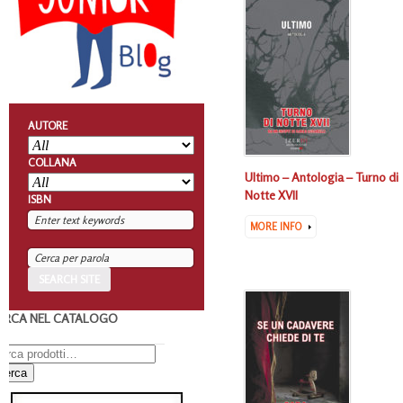
AUTORE
COLLANA
Ultimo – Antologia – Turno di
Notte XVII
ISBN
MORE INFO
ERCA NEL CATALOGO
Cerca