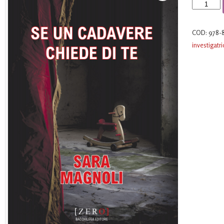
Se
un
cadavere
COD:
978-
chiede
investigatr
di
te
quantità