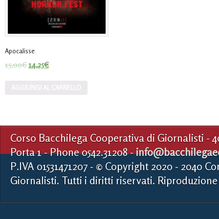
Apocalisse
15,00
€
14,25
€
AGGIUNGI AL CARRELLO
Corso Bacchilega Cooperativa di Giornalisti - 
Porta 1 - Phone 0542.31208 -
info@bacchilegaed
P.IVA 01531471207 - © Copyright 2020 - 2040 Co
Giornalisti. Tutti i diritti riservati. Riproduzione