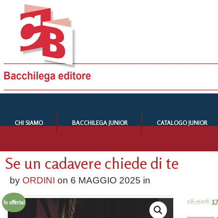
CHI SIAMO
BACCHILEGA JUNIOR
CATALOGO JUNIOR
Se un cadavere chiede di te
by
ORDINI
on
6 MAGGIO 2025
in
18,00
€
1
In offerta!