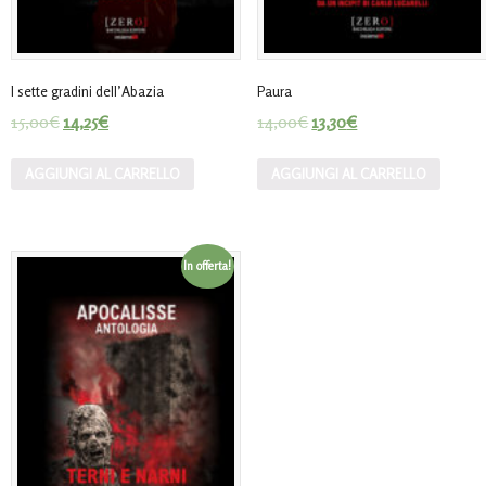
I sette gradini dell’Abazia
Paura
15,00
€
14,25
€
14,00
€
13,30
€
AGGIUNGI AL CARRELLO
AGGIUNGI AL CARRELLO
In offerta!