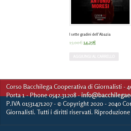
I sette gradini dell’Abazia
15,00
€
14,25
€
AGGIUNGI AL CARRELLO
Corso Bacchilega Cooperativa di Giornalisti - 
Porta 1 - Phone 0542.31208 -
info@bacchilegaed
P.IVA 01531471207 - © Copyright 2020 - 2040 Co
Giornalisti. Tutti i diritti riservati. Riproduzione