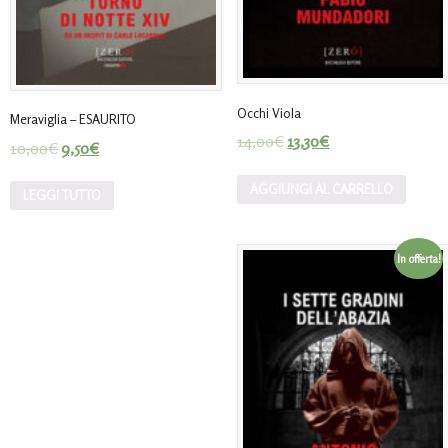
Occhi Viola
Meraviglia – ESAURITO
14,00
€
13,30
€
10,00
€
9,50
€
AGGIUNGI AL CARRELLO
LEGGI TUTTO
In offerta!