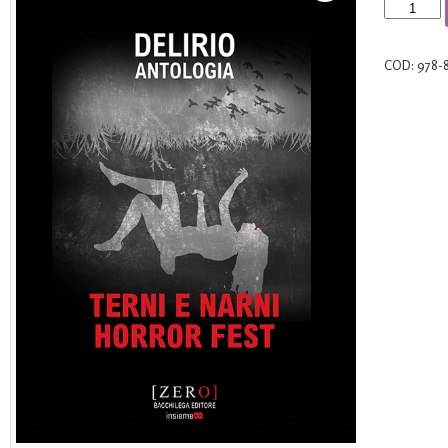
Delirio
quantità
COD:
978-