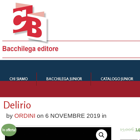
CHI SIAMO
BACCHILEGA JUNIOR
CATALOGO JUNIOR
Delirio
by
ORDINI
on
6 NOVEMBRE 2019
in
15,00
€
14
In offerta!