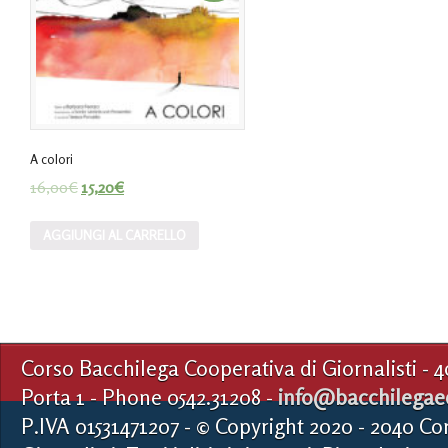
A colori
16,00
€
15,20
€
AGGIUNGI AL CARRELLO
Corso Bacchilega Cooperativa di Giornalisti - 
Porta 1 - Phone 0542.31208 -
info@bacchilegaed
P.IVA 01531471207 - © Copyright 2020 - 2040 Co