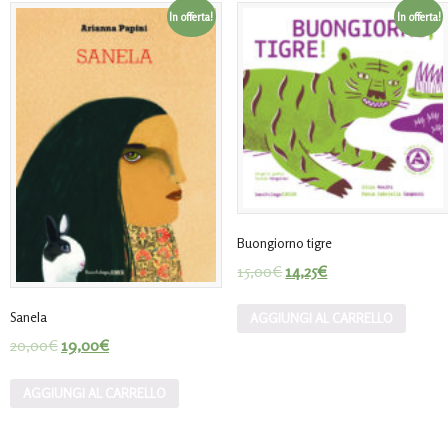
In offerta!
In offerta!
Buongiorno tigre
15,00
€
14,25
€
Sanela
AGGIUNGI AL CARRELLO
20,00
€
19,00
€
AGGIUNGI AL CARRELLO