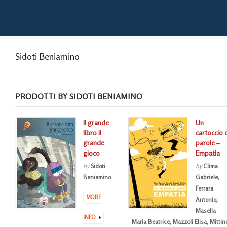
Sidoti Beniamino
PRODOTTI BY SIDOTI BENIAMINO
Il grande
Un
libro il
cartoccio 
grande
parole –
gioco
Empatia
by
Sidoti
by
Clima
Beniamino
Gabriele
,
Ferrara
MORE
Antonio
,
Masella
INFO
Maria Beatrice
,
Mazzoli Elisa
,
Mittin