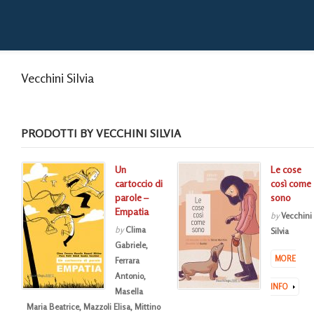
Vecchini Silvia
PRODOTTI BY VECCHINI SILVIA
Un
Le cose
cartoccio di
così come
parole –
sono
Empatia
by
Vecchini
by
Clima
Silvia
Gabriele
,
MORE
Ferrara
Antonio
,
INFO
Masella
Maria Beatrice
,
Mazzoli Elisa
,
Mittino