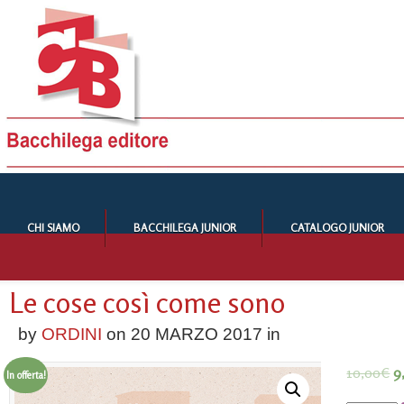
CHI SIAMO
BACCHILEGA JUNIOR
CATALOGO JUNIOR
Le cose così come sono
by
ORDINI
on
20 MARZO 2017
in
10,00
€
9
In offerta!