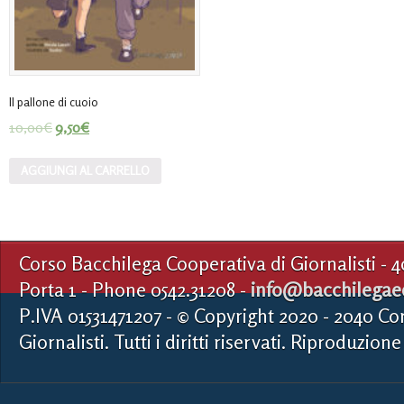
Il pallone di cuoio
10,00
€
9,50
€
AGGIUNGI AL CARRELLO
Corso Bacchilega Cooperativa di Giornalisti - 
Porta 1 - Phone 0542.31208 -
info@bacchilegaed
P.IVA 01531471207 - © Copyright 2020 - 2040 Co
Giornalisti. Tutti i diritti riservati. Riproduzione