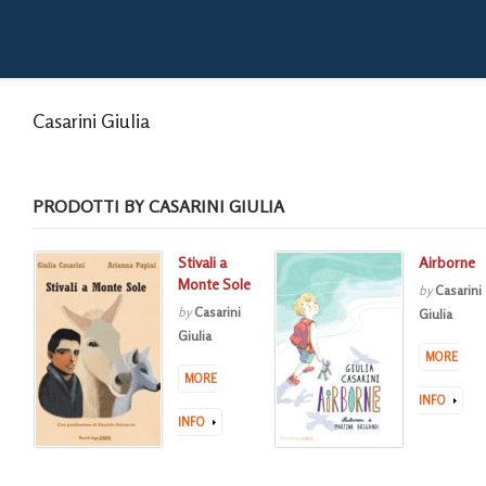
Casarini Giulia
PRODOTTI BY CASARINI GIULIA
Stivali a
Airborne
Monte Sole
by
Casarini
by
Casarini
Giulia
Giulia
MORE
MORE
INFO
INFO