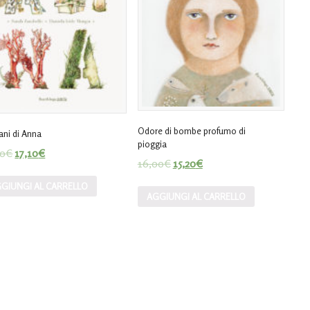
Odore di bombe profumo di
ani di Anna
pioggia
00
€
17,10
€
16,00
€
15,20
€
GIUNGI AL CARRELLO
AGGIUNGI AL CARRELLO