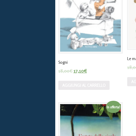
Le m
Sogni
18,
18,00
€
17,10
€
AG
AGGIUNGI AL CARRELLO
In offerta!