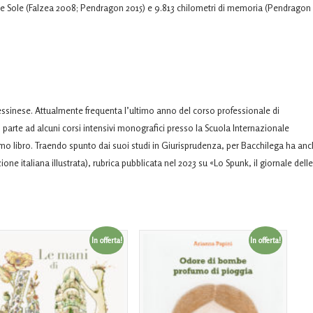
e Sole (Falzea 2008; Pendragon 2015) e 9.813 chilometri di memoria (Pendragon
essinese. Attualmente frequenta l’ultimo anno del corso professionale di
o parte ad alcuni corsi intensivi monografici presso la Scuola Internazionale
imo libro. Traendo spunto dai suoi studi in Giurisprudenza, per Bacchilega ha an
ne italiana illustrata), rubrica pubblicata nel 2023 su «Lo Spunk, il giornale delle
In offerta!
In offerta!