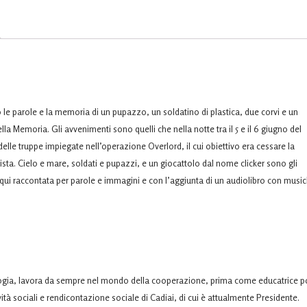
le parole e la memoria di un pupazzo, un soldatino di plastica, due corvi e un
a Memoria. Gli avvenimenti sono quelli che nella notte tra il 5 e il 6 giugno del
elle truppe impiegate nell’operazione Overlord, il cui obiettivo era cessare la
ista. Cielo e mare, soldati e pupazzi, e un giocattolo dal nome clicker sono gli
a, qui raccontata per parole e immagini e con l’aggiunta di un audiolibro con musi
ologia, lavora da sempre nel mondo della cooperazione, prima come educatrice p
à sociali e rendicontazione sociale di Cadiai, di cui è attualmente Presidente.