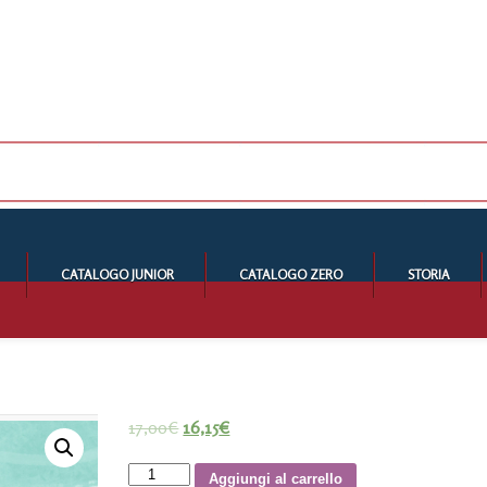
CATALOGO JUNIOR
CATALOGO ZERO
STORIA
17,00
€
16,15
€
Airborne
Aggiungi al carrello