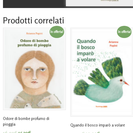
Prodotti correlati
In offerta!
In offerta!
Odore di bombe profumo di
pioggia
Quando il bosco imparò a volare
16,00
€
15,20
€