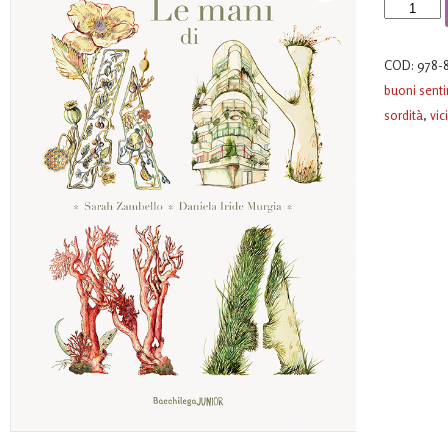
Le
mani
di
COD:
978-
Anna
buoni sent
quantità
sordità
,
vic