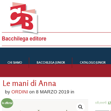
CHI SIAMO
BACCHILEGA JUNIOR
CATALOGO JUNIOR
Le mani di Anna
by
ORDINI
on
8 MARZO 2019
in
18,00
€
1
In offerta!