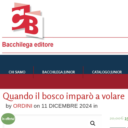
CHI SIAMO
BACCHILEGA JUNIOR
CATALOGO JUNIOR
Quando il bosco imparò a volare
by
ORDINI
on
11 DICEMBRE 2024
in
20,00
€
1
In offerta!