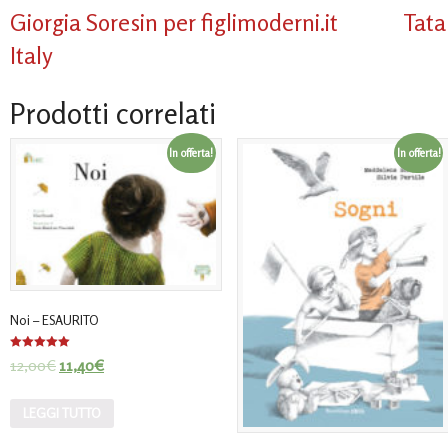
Giorgia Soresin per figlimoderni.it
Tata
Italy
Prodotti correlati
In offerta!
In offerta!
Noi – ESAURITO
Valutato
12,00
€
11,40
€
5.00
su 5
LEGGI TUTTO