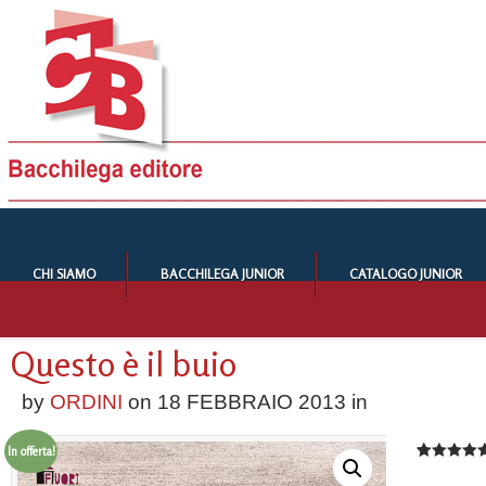
CHI SIAMO
BACCHILEGA JUNIOR
CATALOGO JUNIOR
Questo è il buio
by
ORDINI
on
18 FEBBRAIO 2013
in
In offerta!
Valutato
1
5.00
su 5