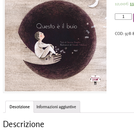
12,00
€
1
su base
di
recension
Questo
è
il
COD:
978-
buio
quantità
Descrizione
Informazioni aggiuntive
Descrizione