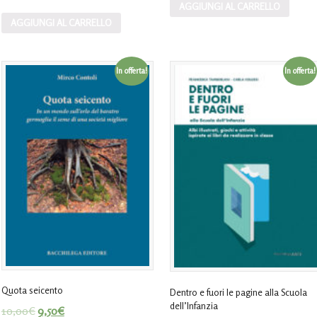
AGGIUNGI AL CARRELLO
AGGIUNGI AL CARRELLO
In offerta!
In offerta!
Quota seicento
Dentro e fuori le pagine alla Scuola
dell’Infanzia
10,00
€
9,50
€