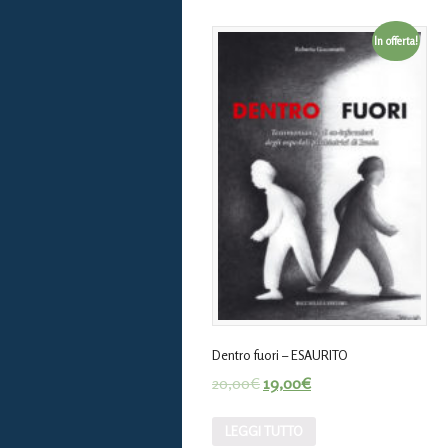
In offerta!
Dentro fuori – ESAURITO
20,00
€
19,00
€
LEGGI TUTTO