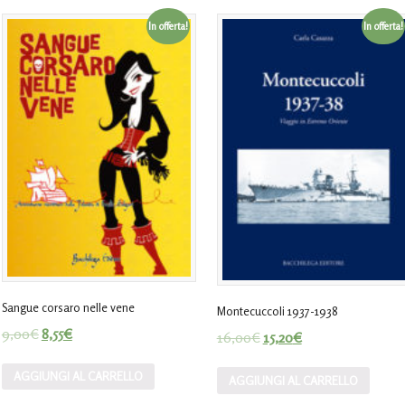
In offerta!
In offerta!
Sangue corsaro nelle vene
Montecuccoli 1937-1938
9,00
€
8,55
€
16,00
€
15,20
€
AGGIUNGI AL CARRELLO
AGGIUNGI AL CARRELLO