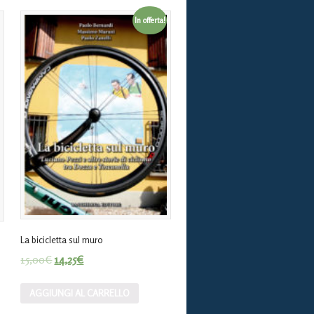
In offerta!
La bicicletta sul muro
15,00
€
14,25
€
AGGIUNGI AL CARRELLO