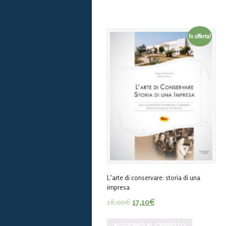
In offerta!
L’arte di conservare: storia di una
impresa
18,00
€
17,10
€
AGGIUNGI AL CARRELLO