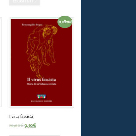
LEGGI TUTTO
In offerta!
Il virus fascista
10,00
€
9,50
€