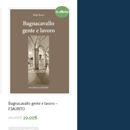
In offerta!
Bagnacavallo gente e lavoro –
ESAURITO
20,00
€
19,00
€