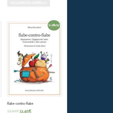
AGGIUNGI AL CARRELLO
In offerta!
fiabe-contro-fiabe
12,00
€
11,40
€