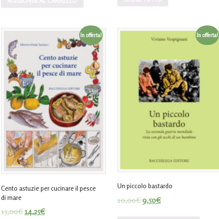
AGGIUNGI AL CARRELLO
In offerta!
In offerta!
Un piccolo bastardo
Cento astuzie per cucinare il pesce
di mare
10,00
€
9,50
€
15,00
€
14,25
€