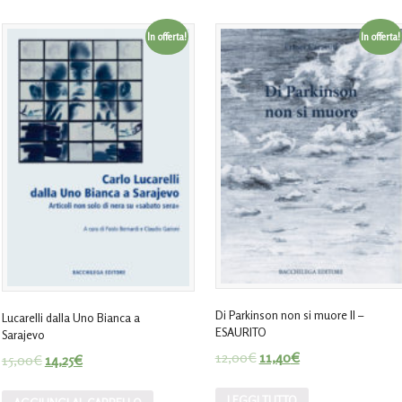
In offerta!
In offerta!
Di Parkinson non si muore II –
Lucarelli dalla Uno Bianca a
ESAURITO
Sarajevo
12,00
€
11,40
€
15,00
€
14,25
€
LEGGI TUTTO