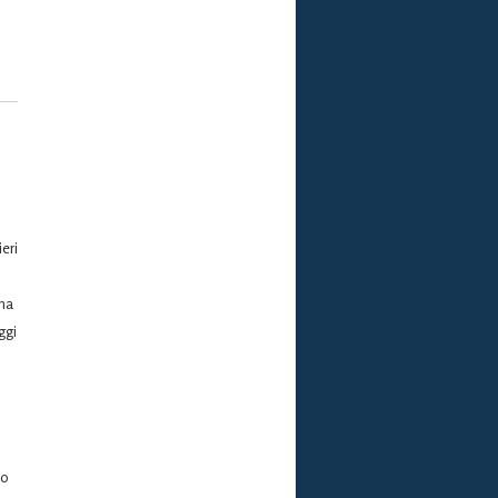
eri
una
ggi
to