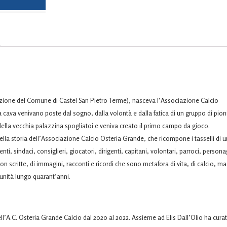
razione del Comune di Castel San Pietro Terme), nasceva l’Associazione Calcio
a cava venivano poste dal sogno, dalla volontà e dalla fatica di un gruppo di pioni
e della vecchia palazzina spogliatoi e veniva creato il primo campo da gioco.
lla storia dell’Associazione Calcio Osteria Grande, che ricompone i tasselli di 
nti, sindaci, consiglieri, giocatori, dirigenti, capitani, volontari, parroci, persona
on scritte, di immagini, racconti e ricordi che sono metafora di vita, di calcio, ma
munità lungo quarant’anni.
ell’A.C. Osteria Grande Calcio dal 2020 al 2022. Assieme ad Elis Dall’Olio ha cura