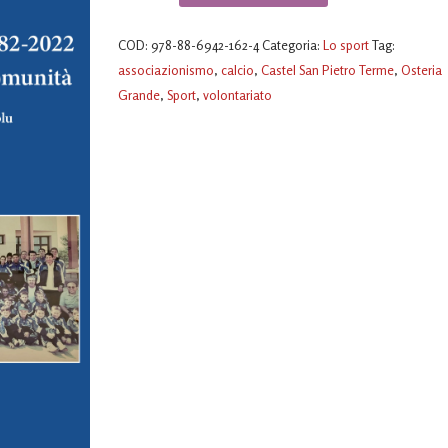
Osteria
Grande
COD:
978-88-6942-162-4
Categoria:
Lo sport
Tag:
1982-
associazionismo
,
calcio
,
Castel San Pietro Terme
,
Osteria
2022
Grande
,
Sport
,
volontariato
-
40
anni
di
calcio
e
di
comunità
quantità