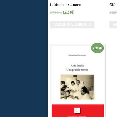
La bicicletta sul muro
Gibì,
15,00
€
14,25
€
15,0
AGGIUNGI AL CARRELLO
AG
In offerta!