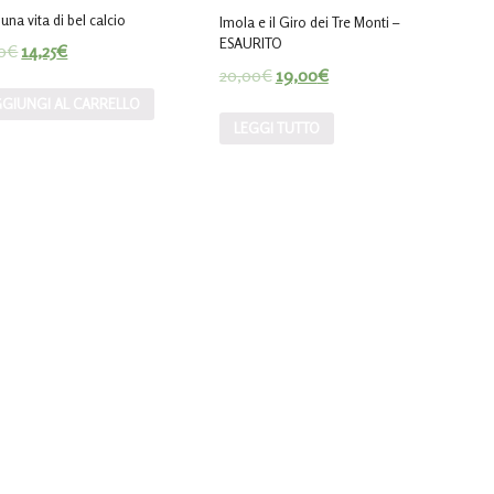
 una vita di bel calcio
Imola e il Giro dei Tre Monti –
ESAURITO
0
€
14,25
€
20,00
€
19,00
€
GIUNGI AL CARRELLO
LEGGI TUTTO