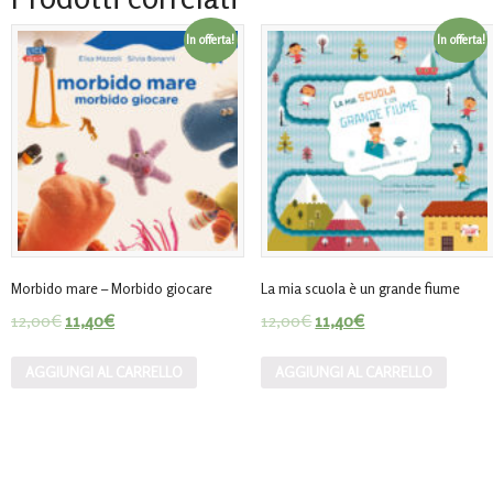
In offerta!
In offerta!
Morbido mare – Morbido giocare
La mia scuola è un grande fiume
12,00
€
11,40
€
12,00
€
11,40
€
AGGIUNGI AL CARRELLO
AGGIUNGI AL CARRELLO