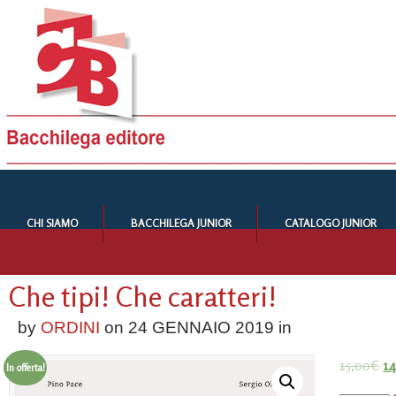
CHI SIAMO
BACCHILEGA JUNIOR
CATALOGO JUNIOR
Che tipi! Che caratteri!
by
ORDINI
on
24 GENNAIO 2019
in
15,00
€
14
In offerta!