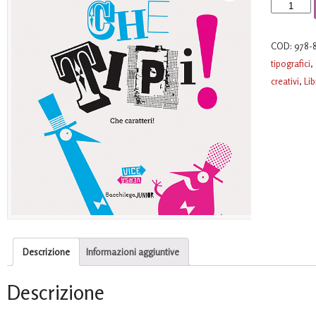
Che
tipi!
Che
COD:
978-
caratteri!
tipografici
,
quantità
creativi
,
Lib
Descrizione
Informazioni aggiuntive
Descrizione