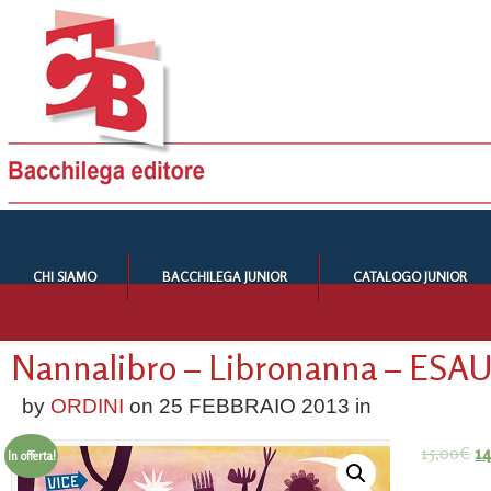
CHI SIAMO
BACCHILEGA JUNIOR
CATALOGO JUNIOR
Nannalibro – Libronanna – ESA
by
ORDINI
on
25 FEBBRAIO 2013
in
15,00
€
14
In offerta!