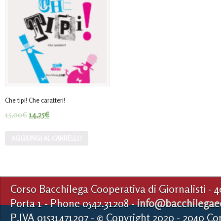
Che tipi! Che caratteri!
15,00
€
14,25
€
AGGIUNGI AL CARRELLO
Corso Bacchilega Cooperativa di Giornalisti - 
Porta 1 - Phone 0542.31208 -
info@bacchilegaed
P.IVA 01531471207 - © Copyright 2020 - 2040 Co