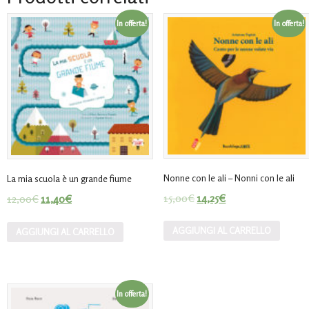
In offerta!
In offerta!
Nonne con le ali – Nonni con le ali
La mia scuola è un grande fiume
15,00
€
14,25
€
12,00
€
11,40
€
AGGIUNGI AL CARRELLO
AGGIUNGI AL CARRELLO
In offerta!