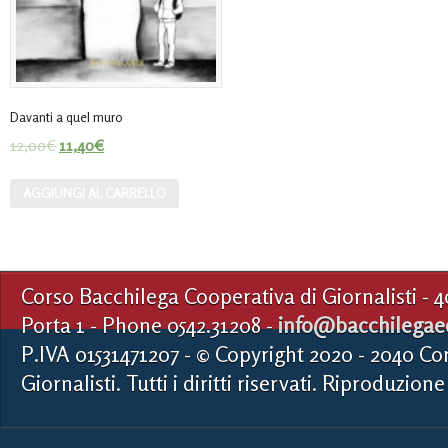
Davanti a quel muro
12,00
€
11,40
€
AGGIUNGI AL CARRELLO
Corso Bacchilega Cooperativa di Giornalisti - 
Porta 1 - Phone 0542.31208 -
info@bacchilegaed
P.IVA 01531471207 - © Copyright 2020 - 2040 Co
Giornalisti. Tutti i diritti riservati. Riproduzione