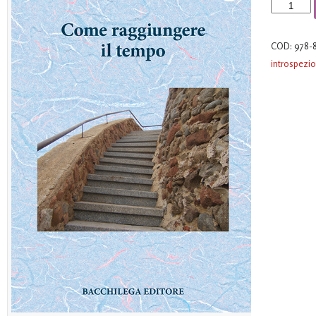
Come
raggiunger
il
COD:
978-
tempo
introspezi
quantità