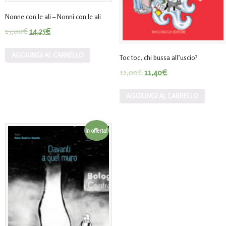
Nonne con le ali – Nonni con le ali
15,00
€
14,25
€
AGGIUNGI AL CARRELLO
Toc toc, chi bussa all’uscio?
12,00
€
11,40
€
AGGIUNGI AL CARRELLO
In offerta!