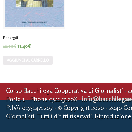
E spargői
12,00
€
11,40
€
AGGIUNGI AL CARRELLO
Corso Bacchilega Cooperativa di Giornalisti - 
Porta 1 - Phone 0542.31208 -
info@bacchilegaed
P.IVA 01531471207 - © Copyright 2020 - 2040 Co
Giornalisti. Tutti i diritti riservati. Riproduzione