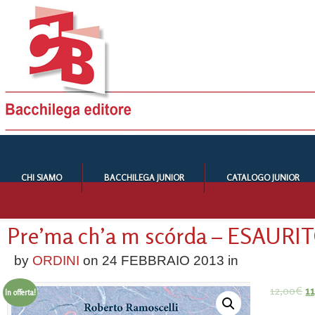
CHI SIAMO
BACCHILEGA JUNIOR
CATALOGO JUNIOR
Pre’ma ch’a m scórda – ESAURI
by
ORDINI
on
24 FEBBRAIO 2013
in
12,00
€
1
In offerta!