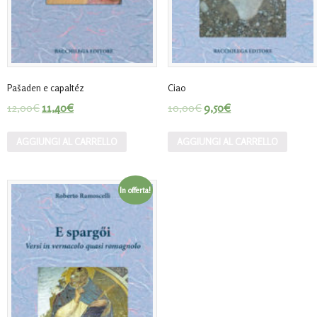
Pašaden e capaltéz
Ciao
12,00
€
11,40
€
10,00
€
9,50
€
AGGIUNGI AL CARRELLO
AGGIUNGI AL CARRELLO
In offerta!