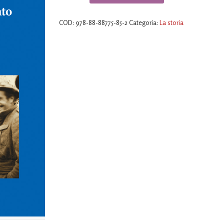
Gruppo
di
COD:
978-88-88775-85-2
Categoria:
La storia
Combattimento
Friuli
quantità