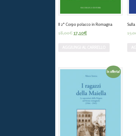
Il 2° Corpo polacco in Romagna
Sulla
18,00
€
17,10
€
15,0
AGGIUNGI AL CARRELLO
AG
In offerta!