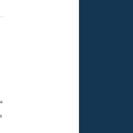
44
di