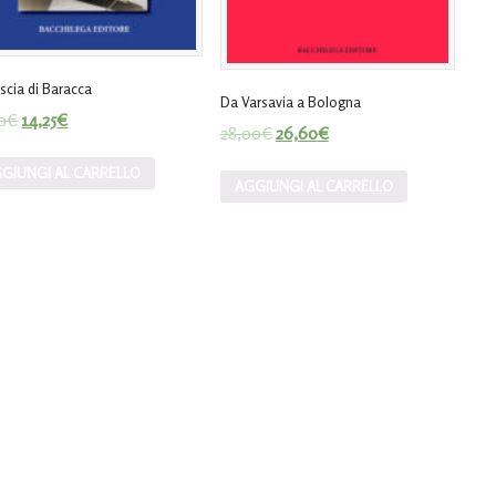
 scia di Baracca
Da Varsavia a Bologna
0
€
14,25
€
28,00
€
26,60
€
GIUNGI AL CARRELLO
AGGIUNGI AL CARRELLO