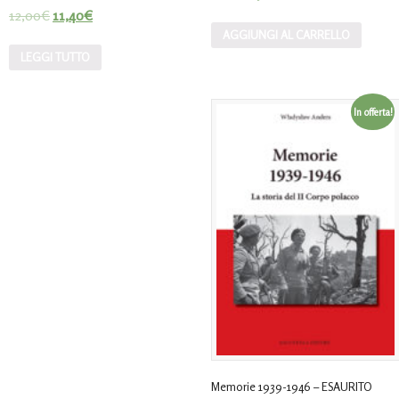
12,00
€
11,40
€
AGGIUNGI AL CARRELLO
LEGGI TUTTO
In offerta!
Memorie 1939-1946 – ESAURITO