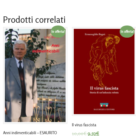
Prodotti correlati
In offerta!
In offerta!
Il virus fascista
Anni indimenticabili – ESAURITO
10,00
€
9,50
€