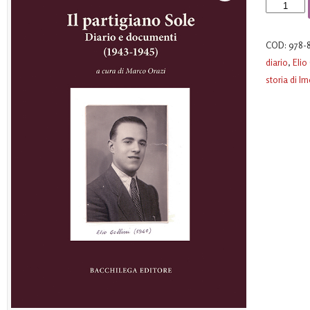
Il
partigiano
Sole
COD:
978-
quantità
diario
,
Elio
storia di I