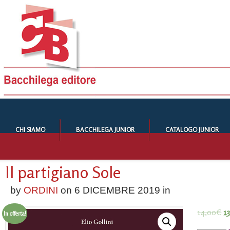
CHI SIAMO
BACCHILEGA JUNIOR
CATALOGO JUNIOR
Il partigiano Sole
by
ORDINI
on
6 DICEMBRE 2019
in
14,00
€
1
In offerta!