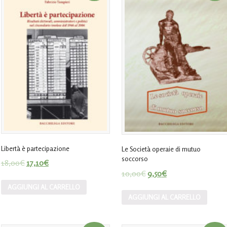
Libertà è partecipazione
Le Società operaie di mutuo
soccorso
18,00
€
17,10
€
10,00
€
9,50
€
AGGIUNGI AL CARRELLO
AGGIUNGI AL CARRELLO