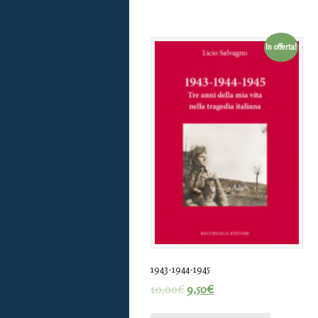
In offerta!
1943-1944-1945
10,00
€
9,50
€