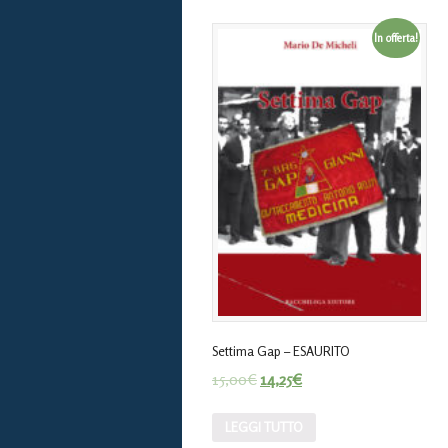
In offerta!
Settima Gap – ESAURITO
15,00
€
14,25
€
LEGGI TUTTO