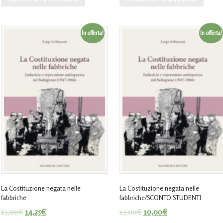
In offerta!
In offerta!
La Costituzione negata nelle
La Costituzione negata nelle
fabbriche
fabbriche/SCONTO STUDENTI
15,00
€
14,25
€
15,00
€
10,00
€