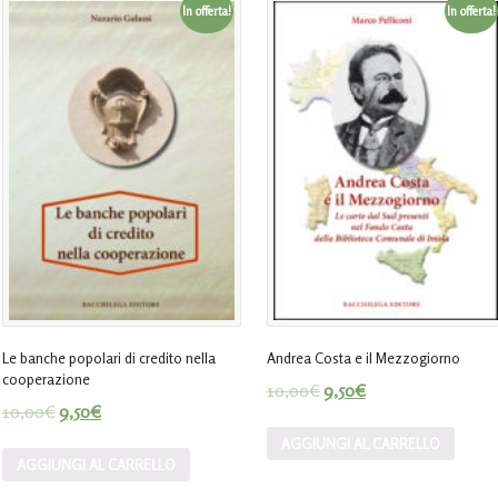
In offerta!
In offerta!
Le banche popolari di credito nella
Andrea Costa e il Mezzogiorno
cooperazione
10,00
€
9,50
€
10,00
€
9,50
€
AGGIUNGI AL CARRELLO
AGGIUNGI AL CARRELLO