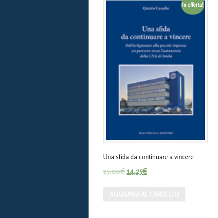
In offerta!
Una sfida da continuare a vincere
15,00
€
14,25
€
AGGIUNGI AL CARRELLO