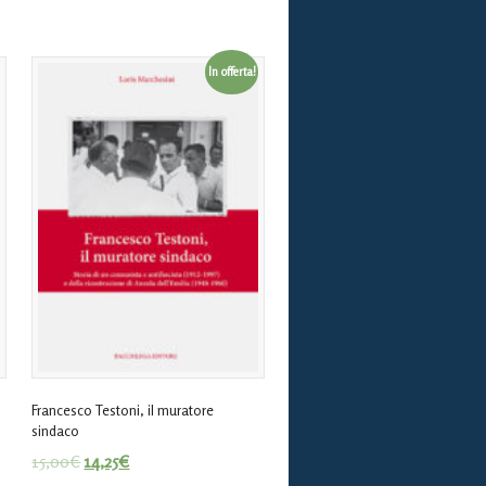
In offerta!
Francesco Testoni, il muratore
sindaco
15,00
€
14,25
€