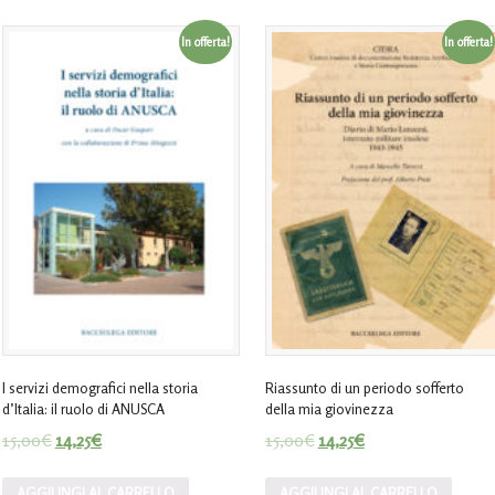
In offerta!
In offerta!
I servizi demografici nella storia
Riassunto di un periodo sofferto
d’Italia: il ruolo di ANUSCA
della mia giovinezza
15,00
€
14,25
€
15,00
€
14,25
€
AGGIUNGI AL CARRELLO
AGGIUNGI AL CARRELLO