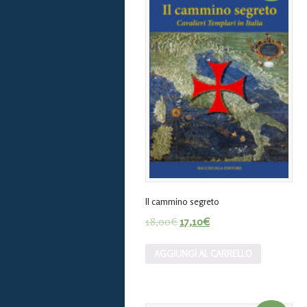
Il cammino segreto
18,00
€
17,10
€
AGGIUNGI AL CARRELLO