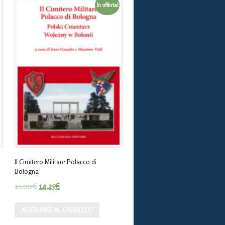
In offerta!
Il Cimitero Militare Polacco di
Bologna
15,00
€
14,25
€
AGGIUNGI AL CARRELLO