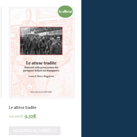
In offerta!
Le attese tradite
10,00
€
9,50
€
AGGIUNGI AL CARRELLO