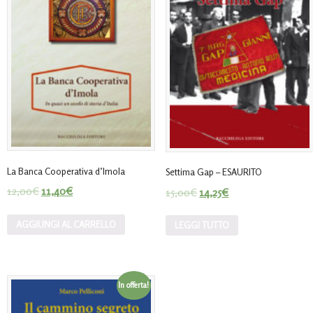
La Banca Cooperativa d’Imola
Settima Gap – ESAURITO
12,00
€
11,40
€
15,00
€
14,25
€
AGGIUNGI AL CARRELLO
LEGGI TUTTO
In offerta!