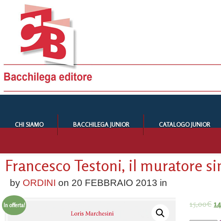
CHI SIAMO
BACCHILEGA JUNIOR
CATALOGO JUNIOR
Francesco Testoni, il muratore s
by
ORDINI
on
20 FEBBRAIO 2013
in
15,00
€
14
In offerta!