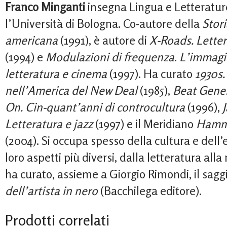
Franco Minganti
insegna Lingua e Letteratu
l’Università di Bologna. Co-autore della
Stori
americana
(1991), è autore di
X-Roads. Letter
(1994) e
Modulazioni di frequenza
.
L’immagin
letteratura e cinema
(1997). Ha curato
1930s.
nell’America del New Deal
(1985),
Beat Gene
On. Cin-quant’anni di controcultura
(1996),
J
Letteratura e jazz
(1997) e il Meridiano
Hamm
(2004). Si occupa spesso della cultura e dell
loro aspetti più diversi, dalla letteratura all
ha curato, assieme a Giorgio Rimondi, il sagg
dell’artista in nero
(Bacchilega editore).
Prodotti correlati