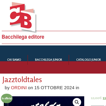
CHI SIAMO
BACCHILEGA JUNIOR
CATALOGO JUNIOR
Jazztoldtales
by
ORDINI
on
15 OTTOBRE 2024
in
12,00
€
1
In offerta!