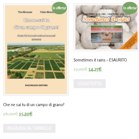
In offerta!
In offerta!
Sometimes it rains – ESAURITO
15,00
€
14,25
€
LEGGI TUTTO
Che ne sai tu di un campo di grano?
16,00
€
15,20
€
AGGIUNGI AL CARRELLO