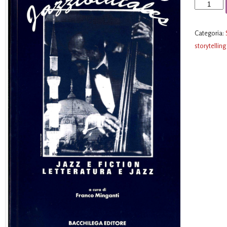
Jazztoldtal
quantità
Categoria:
storytelling