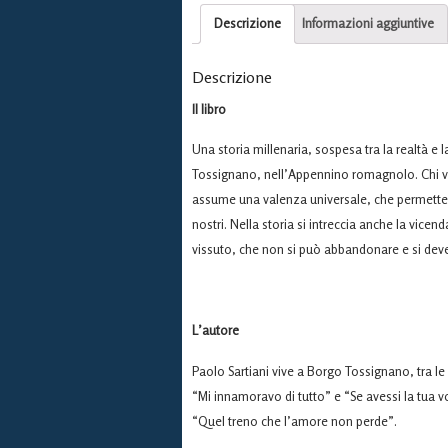
Descrizione
Informazioni aggiuntive
Descrizione
Il libro
Una storia millenaria, sospesa tra la realtà e l
Tossignano, nell’Appennino romagnolo. Chi vi a
assume una valenza universale, che permette a
nostri. Nella storia si intreccia anche la vic
vissuto, che non si può abbandonare e si dev
L’autore
Paolo Sartiani vive a Borgo Tossignano, tra le 
“Mi innamoravo di tutto” e “Se avessi la tua v
“Quel treno che l’amore non perde”.