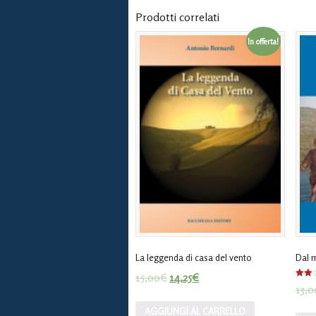
Prodotti correlati
In offerta!
La leggenda di casa del vento
Dal m
15,00
€
14,25
€
Valuta
13,0
2.00
su
5
AGGIUNGI AL CARRELLO