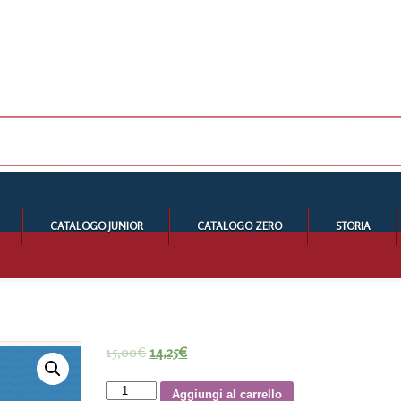
CATALOGO JUNIOR
CATALOGO ZERO
STORIA
15,00
€
14,25
€
La
Aggiungi al carrello