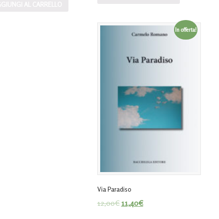
GIUNGI AL CARRELLO
In offerta!
Via Paradiso
12,00
€
11,40
€