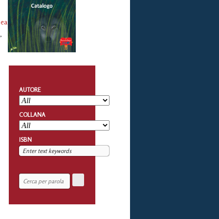
nea
i
,
AUTORE
COLLANA
ISBN