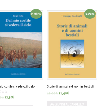
In offerta!
In offerta!
io cortile si vedeva il cielo
Storie di animali e di uomini bestiali
12,00
€
11,40
€
to
0
€
12,35
€
AGGIUNGI AL CARRELLO