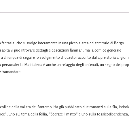
a fantasia, che si svolge interamente in una piccola area del territorio di Borgo
bita vi può ritrovare dettagli e descrizioni familiari, ma la cornice generale
 chiunque di seguire lo svolgimento di questo racconto dalla preistoria ai giorn
enda personale: La Maddalena è anche un retaggio degli antenati, un segno del prop
e tramandare.
colline della vallata del Santerno. Ha già pubblicato due romanzi sulla Sla, intitol
oce”, uno sul tema della follia, “Socrate il matto” e uno sulla tossicodipendenza,