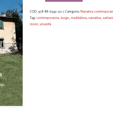
Maddalena
quantità
COD:
978-88-6942-152-5
Categoria:
Narrativa contempora
Tag:
contemporanea
,
luogo
,
maddalena
,
narrativa
,
sartian
storie
,
umanità