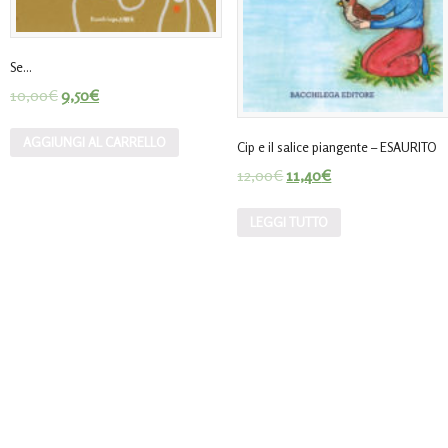
Se…
10,00
€
9,50
€
AGGIUNGI AL CARRELLO
Cip e il salice piangente – ESAURITO
12,00
€
11,40
€
LEGGI TUTTO