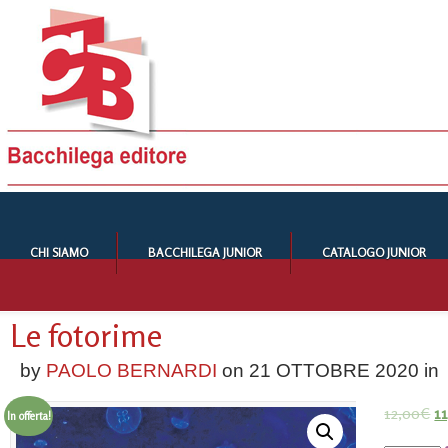
CHI SIAMO
BACCHILEGA JUNIOR
CATALOGO JUNIOR
Le fotorime
by
PAOLO BERNARDI
on
21 OTTOBRE 2020
in
12,00
€
1
In offerta!