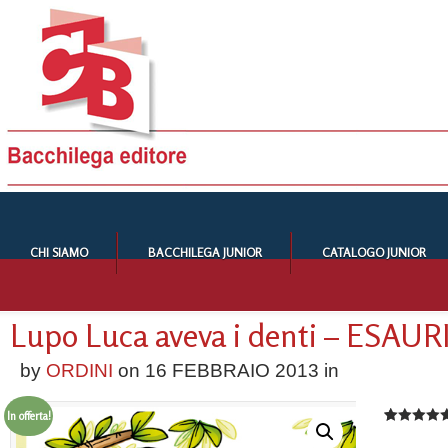
CHI SIAMO
BACCHILEGA JUNIOR
CATALOGO JUNIOR
Lupo Luca aveva i denti – ESAU
by
ORDINI
on
16 FEBBRAIO 2013
in
In offerta!
Valutato
1
5.00
su 5