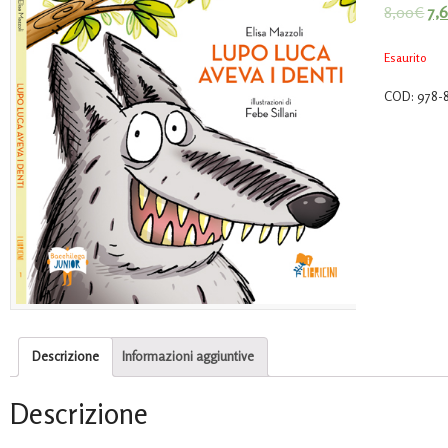
8,00
€
7,
su base
di
recension
Esaurito
COD:
978-
Descrizione
Informazioni aggiuntive
Descrizione