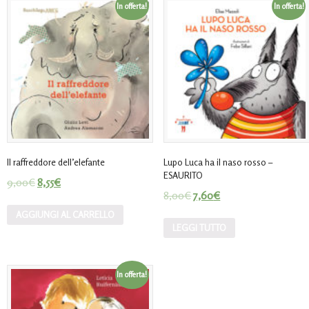
In offerta!
In offerta!
Il raffreddore dell’elefante
Lupo Luca ha il naso rosso –
ESAURITO
9,00
€
8,55
€
8,00
€
7,60
€
AGGIUNGI AL CARRELLO
LEGGI TUTTO
In offerta!