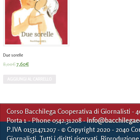
Due sorelle
8,00
€
7,60
€
AGGIUNGI AL CARRELLO
Corso Bacchilega Cooperativa di Giornalisti - 
Porta 1 - Phone 0542.31208 -
info@bacchilegaed
P.IVA 01531471207 - © Copyright 2020 - 2040 Co
Giornalisti. Tutti i diritti riservati. Riproduzione