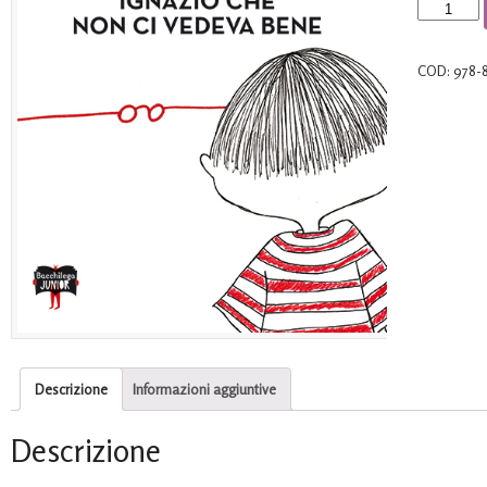
Ignazio
che
non
COD:
978-
ci
vedeva
bene
quantità
Descrizione
Informazioni aggiuntive
Descrizione