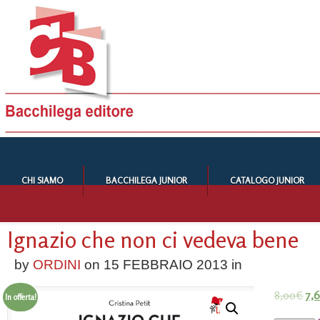
CHI SIAMO
BACCHILEGA JUNIOR
CATALOGO JUNIOR
Ignazio che non ci vedeva bene
by
ORDINI
on
15 FEBBRAIO 2013
in
8,00
€
7,
In offerta!