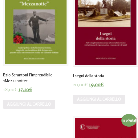
Ezio Serantoni l’imprendibile
I segni della storia
«Mezzanotte»
20,00
€
19,00
€
18,00
€
17,10
€
AGGIUNGI AL CARRELLO
AGGIUNGI AL CARRELLO
In offerta!