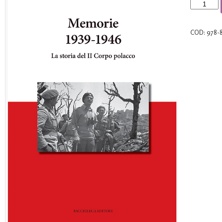
Memorie
1939-
1946
COD:
978-
(II
edizione)
quantità