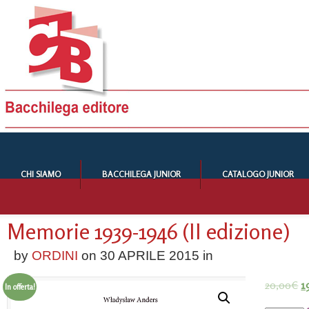
CHI SIAMO
BACCHILEGA JUNIOR
CATALOGO JUNIOR
Memorie 1939-1946 (II edizione)
by
ORDINI
on
30 APRILE 2015
in
20,00
€
1
In offerta!