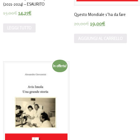
(2021-2024) – ESAURITO
15,00
€
14,25
€
Questo Mondiale s’ha da fare
20,00
€
19,00
€
LEGGI TUTTO
AGGIUNGI AL CARRELLO
In offerta!