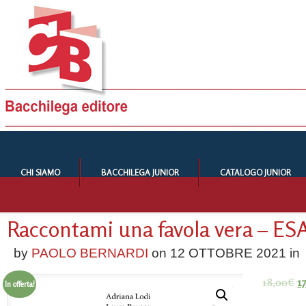
CHI SIAMO
BACCHILEGA JUNIOR
CATALOGO JUNIOR
Raccontami una favola vera – E
by
PAOLO BERNARDI
on
12 OTTOBRE 2021
in
18,00
€
1
In offerta!