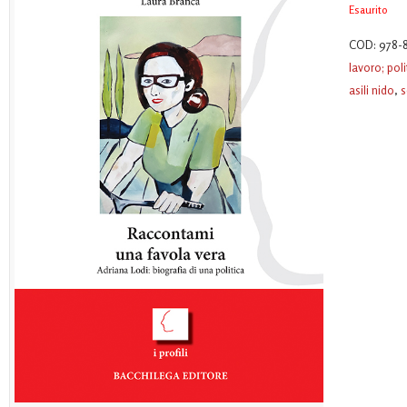
Esaurito
COD:
978-
lavoro; polit
asili nido
,
s