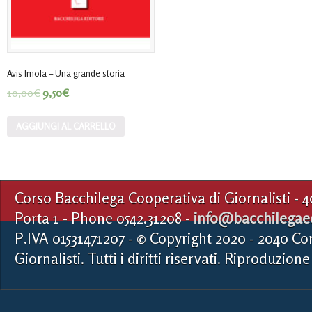
Avis Imola – Una grande storia
10,00
€
9,50
€
AGGIUNGI AL CARRELLO
Corso Bacchilega Cooperativa di Giornalisti - 
Porta 1 - Phone 0542.31208 -
info@bacchilegaed
P.IVA 01531471207 - © Copyright 2020 - 2040 Co
Giornalisti. Tutti i diritti riservati. Riproduzione