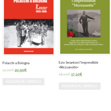
Ezio Serantoni l’imprendibile
Polacchi a Bologna
«Mezzanotte»
22,00
€
20,90
€
18,00
€
17,10
€
AGGIUNGI AL CARRELLO
AGGIUNGI AL CARRELLO