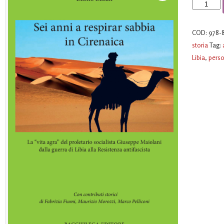
Sei
anni
a
COD:
978-
respirar
storia
Tag:
sabbia
Libia
,
pers
in
Cirenaica
quantità