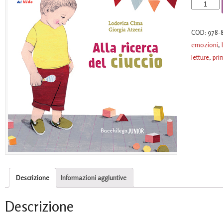
Alla
ricerca
del
COD:
978-
ciuccio
emozioni
,
quantità
letture
,
pri
Descrizione
Informazioni aggiuntive
Descrizione