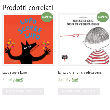
Prodotti correlati
In offerta!
In offerta!
Lupo scopre Lupo
Ignazio che non ci vedeva bene
8,00
€
7,60
€
8,00
€
7,60
€
AGGIUNGI AL CARRELLO
AGGIUNGI AL CARRELLO