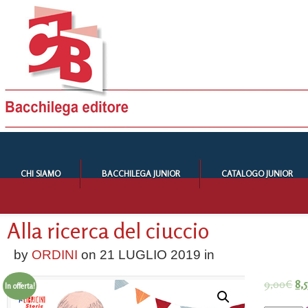
CHI SIAMO
BACCHILEGA JUNIOR
CATALOGO JUNIOR
Alla ricerca del ciuccio
by
ORDINI
on
21 LUGLIO 2019
in
9,00
€
8,5
In offerta!