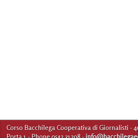
Corso Bacchilega Cooperativa di Giornalisti - 
Porta 1 - Phone 0542.31208 -
info@bacchilegaed