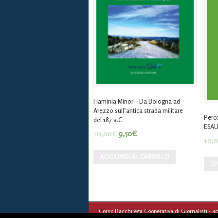
Flaminia Minor – Da Bologna ad
Arezzo sull’antica strada militare
Perco
del 187 a.C.
ESAU
10,00
€
9,50
€
10,
AGGIUNGI AL CARRELLO
LE
Corso Bacchilega Cooperativa di Giornalisti - 4