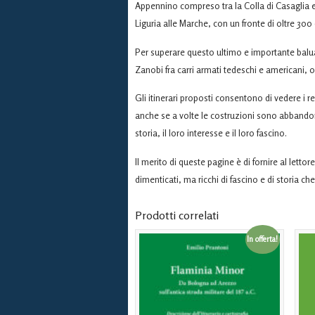
Appennino compreso tra la Colla di Casaglia e 
Liguria alle Marche, con un fronte di oltre 300 
Per superare questo ultimo e importante balu
Zanobi fra carri armati tedeschi e americani, 
Gli itinerari proposti consentono di vedere i re
anche se a volte le costruzioni sono abbandon
storia, il loro interesse e il loro fascino.
Il merito di queste pagine è di fornire al letto
dimenticati, ma ricchi di fascino e di storia ch
Prodotti correlati
In offerta!