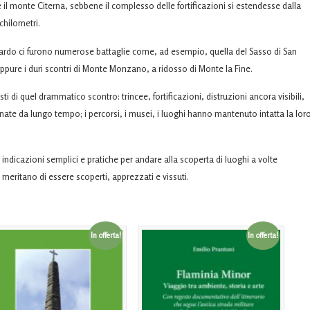
il monte Citerna, sebbene il complesso delle fortificazioni si estendesse dalla
chilometri.
ardo ci furono numerose battaglie come, ad esempio, quella del Sasso di San
oppure i duri scontri di Monte Monzano, a ridosso di Monte la Fine.
sti di quel drammatico scontro: trincee, fortificazioni, distruzioni ancora visibili,
ate da lungo tempo; i percorsi, i musei, i luoghi hanno mantenuto intatta la lor
re indicazioni semplici e pratiche per andare alla scoperta di luoghi a volte
e meritano di essere scoperti, apprezzati e vissuti.
In offerta!
In offerta!