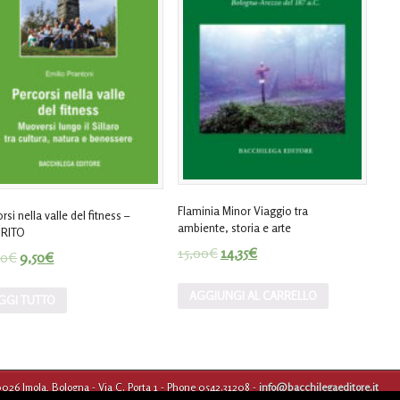
Flaminia Minor Viaggio tra
rsi nella valle del fitness –
ambiente, storia e arte
RITO
15,00
€
14,35
€
00
€
9,50
€
AGGIUNGI AL CARRELLO
GGI TUTTO
0026 Imola, Bologna - Via C. Porta 1 - Phone 0542.31208 -
info@bacchilegaeditore.it