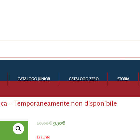
CATALOGO JUNIOR
CATALOGO ZERO
STORIA
otica – Temporaneamente non disponibile
10,00
€
9,50
€
Esaurito