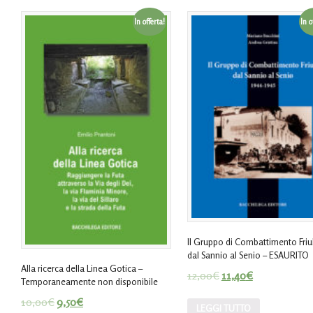
In offerta!
In o
Il Gruppo di Combattimento Friul
dal Sannio al Senio – ESAURITO
Alla ricerca della Linea Gotica –
12,00
€
11,40
€
Temporaneamente non disponibile
10,00
€
9,50
€
LEGGI TUTTO