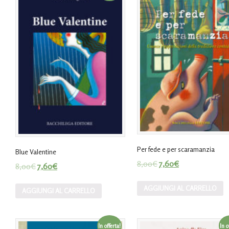
Per fede e per scaramanzia
Blue Valentine
8,00
€
7,60
€
8,00
€
7,60
€
AGGIUNGI AL CARRELLO
AGGIUNGI AL CARRELLO
In offerta!
In o