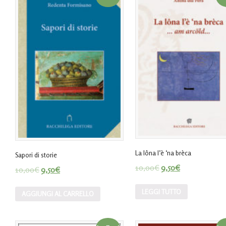
La lôna l’è ‘na brèca
Sapori di storie
10,00
€
9,50
€
10,00
€
9,50
€
LEGGI TUTTO
AGGIUNGI AL CARRELLO