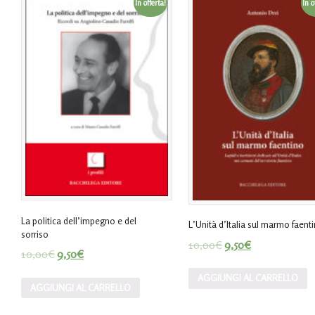
In offerta!
In o
La politica dell’impegno e del
L’Unità d’Italia sul marmo faent
sorriso
10,00
€
9,50
€
10,00
€
9,50
€
AGGIUNGI AL CARRELLO
AGGIUNGI AL CARRELLO