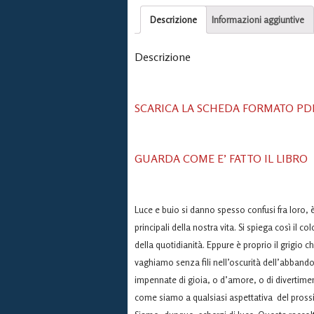
Descrizione
Informazioni aggiuntive
Descrizione
SCARICA LA SCHEDA FORMATO PD
GUARDA COME E’ FATTO IL LIBRO
Luce e buio si danno spesso confusi fra loro, è
principali della nostra vita. Si spiega così i
della quotidianità. Eppure è proprio il grigio
vaghiamo senza fili nell’oscurità dell’abbandon
impennate di gioia, o d’amore, o di divertimen
come siamo a qualsiasi aspettativa del prossim