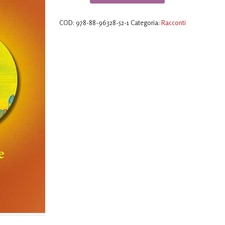
di
luce
COD:
978-88-96328-52-1
Categoria:
Racconti
quantità