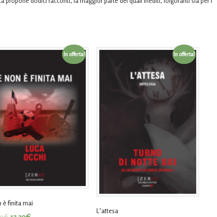
 propone dodici racconti, la maggior parte dei quali inediti, folgoranti sia per i
In offerta!
In offerta!
 è finita mai
L’attesa
00
€
13,30
€