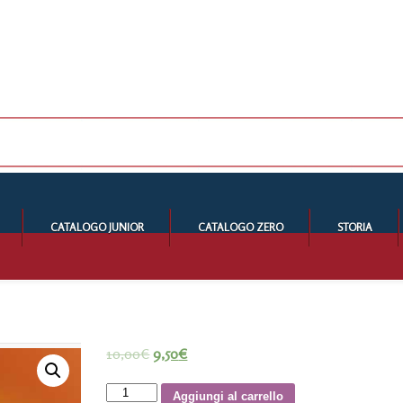
CATALOGO JUNIOR
CATALOGO ZERO
STORIA
10,00
€
9,50
€
Scherzi
Aggiungi al carrello