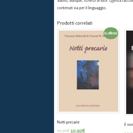
Siamo, dunque, scherzi di luce. Questa raccolta
contenuti sia per il linguaggio.
Prodotti correlati
In offerta!
Notti precarie
E non
11,50
€
10,90
€
14,