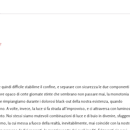
F
 quindi difficile stabilirne il confine, e separare con sicurezza le due componenti
l colore opaco di certe giornate stinte che sembrano non passare mai, la monotonia
 che rimpiangiamo durante i dolorosi black-out della nostra esistenza, quando
o. A volte, invece, la luce si fa strada all’improvviso, e ci attraversa con lumino
to. Noi stessi siamo mutevoli combinazioni di luce e di buio in divenire, sfuggen
o, la cui messa a fuoco della realtà, inevitabilmente, mai coincide con la nostr