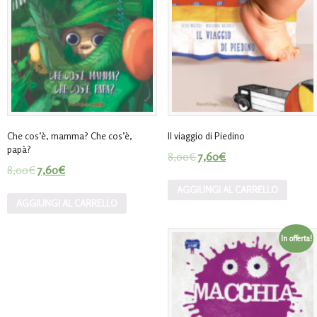
Che cos’è, mamma? Che cos’è,
Il viaggio di Piedino
papà?
8,00
€
7,60
€
8,00
€
7,60
€
AGGIUNGI AL CARRELLO
AGGIUNGI AL CARRELLO
In offerta!