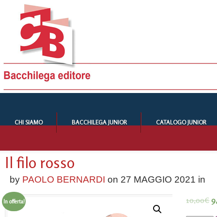
CHI SIAMO
BACCHILEGA JUNIOR
CATALOGO JUNIOR
Il filo rosso
by
PAOLO BERNARDI
on
27 MAGGIO 2021
in
10,00
€
9
In offerta!