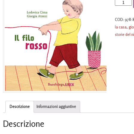
Il
filo
rosso
COD:
978-
quantità
la casa
,
gio
storie del 
Descrizione
Informazioni aggiuntive
Descrizione