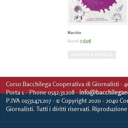
Macchia
8,00
€
7,60
€
AGGIUNGI AL CARRELLO
Corso Bacchilega Cooperativa di Giornalisti - 
Porta 1 - Phone 0542.31208 -
info@bacchilegaed
P.IVA 01531471207 - © Copyright 2020 - 2040 Co
Giornalisti. Tutti i diritti riservati. Riproduzione