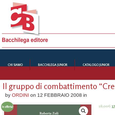
CHI SIAMO
BACCHILEGA JUNIOR
CATALOGO JUNIOR
Il gruppo di combattimento “C
by
ORDINI
on
12 FEBBRAIO 2008
in
18,00
€
1
In offerta!