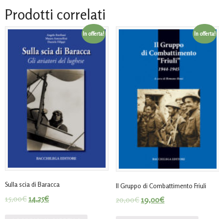
Prodotti correlati
In offerta!
In offerta!
Sulla scia di Baracca
Il Gruppo di Combattimento Friuli
15,00
€
14,25
€
20,00
€
19,00
€