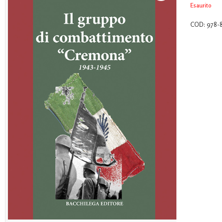
Esaurito
COD:
978-