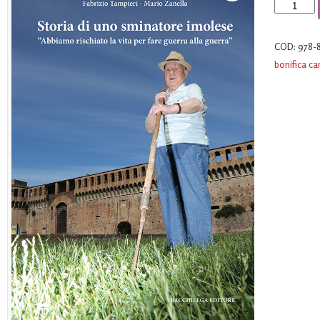
Storia
di
uno
COD:
978-
sminatore
bonifica ca
imolese
quantità