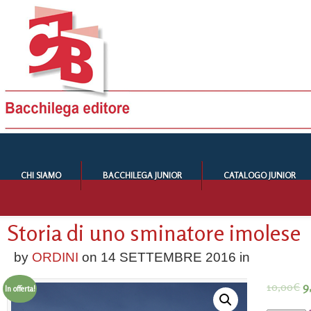
CHI SIAMO
BACCHILEGA JUNIOR
CATALOGO JUNIOR
Storia di uno sminatore imolese
by
ORDINI
on
14 SETTEMBRE 2016
in
10,00
€
9
In offerta!