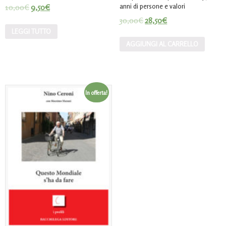
anni di persone e valori
10,00
€
9,50
€
30,00
€
28,50
€
LEGGI TUTTO
AGGIUNGI AL CARRELLO
In offerta!