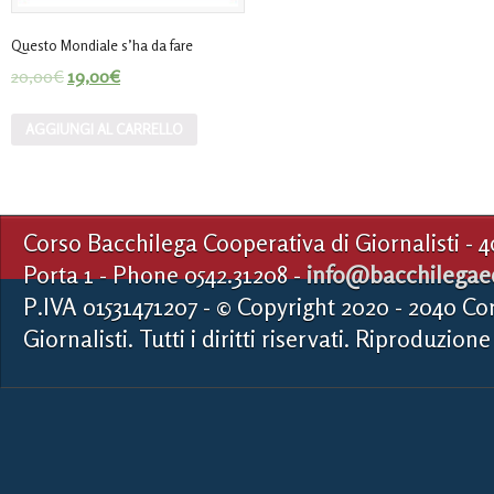
Questo Mondiale s’ha da fare
20,00
€
19,00
€
AGGIUNGI AL CARRELLO
Corso Bacchilega Cooperativa di Giornalisti - 
Porta 1 - Phone 0542.31208 -
info@bacchilegaed
P.IVA 01531471207 - © Copyright 2020 - 2040 Co
Giornalisti. Tutti i diritti riservati. Riproduzione